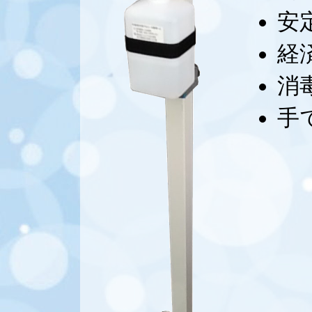
安
経
消
手