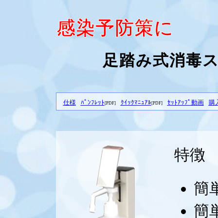
感染予防策に
足踏み式消毒
仕様
ﾊﾟﾝﾌﾚｯﾄ
ｸｲｯｸﾏﾆｭｱﾙ
ｾｯﾄｱｯﾌﾟ動画
購
[PDF]
[PDF]
特徴
簡
簡