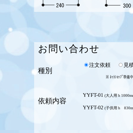
お問い合わせ
注文依頼
見
種別
※ ﾈｯﾄｼｮｯﾌ
YYFT-01
(大人用 h 1000m
依頼内容
YYFT-02
(子供用 h 830m