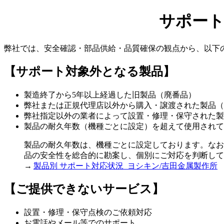
サポート
弊社では、安全確認・部品供給・品質確保の観点から、以下
【サポート対象外となる製品】
製造終了から5年以上経過した旧製品（廃番品）
弊社または正規代理店以外から購入・譲渡された製品（
弊社指定以外の業者によって設置・修理・保守された製
製品の耐久年数（機種ごとに設定）を超えて使用されて
製品の耐久年数は、機種ごとに設定しております。なお
品の安全性を総合的に勘案し、個別にご対応を判断して
→
製品別 サポート対応状況 ヨシキン/吉田金属製作所
【ご提供できないサービス】
設置・修理・保守点検のご依頼対応
お電話やメール等でのサポート