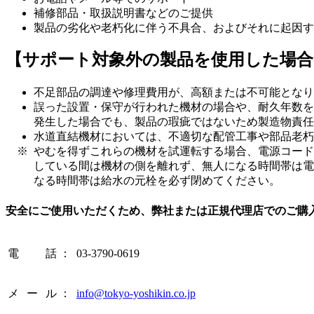
補修部品・取扱説明書などのご提供
製品の劣化や老朽化に伴う不具合、およびそれに起因す
【サポート対象外の製品を使用した場
不足部品の調達や修理費用が、高額または不可能となり
誤った設置・保守が行われた機材の場合や、耐久年数を
発生した場合でも、製品の瑕疵ではないため製造物責任
水道直結機材においては、不適切な配管工事や部品老朽
やむを得ずこれらの機材を試運転する場合、電源コード
している間は機材の側を離れず、無人になる時間帯は電
なる時間帯は給水の元栓を必ず閉めてください。
安全にご使用いただくため、弊社または正規代理店でのご購
電話
：
03-3790-0619
メール
：
info@tokyo-yoshikin.co.jp